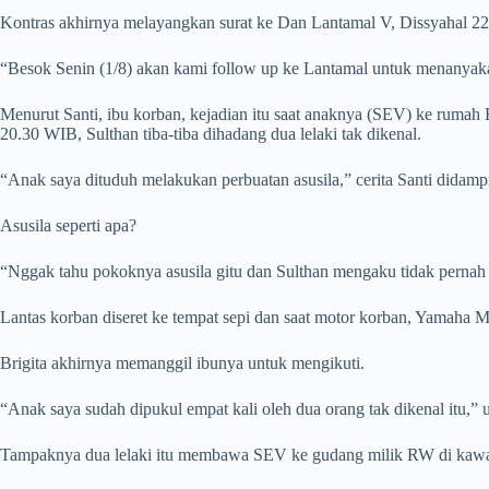
Kontras akhirnya melayangkan surat ke Dan Lantamal V, Dissyahal 22 
“Besok Senin (1/8) akan kami follow up ke Lantamal untuk menanyaka
Menurut Santi, ibu korban, kejadian itu saat anaknya (SEV) ke rumah
20.30 WIB, Sulthan tiba-tiba dihadang dua lelaki tak dikenal.
“Anak saya dituduh melakukan perbuatan asusila,” cerita Santi didampi
Asusila seperti apa?
“Nggak tahu pokoknya asusila gitu dan Sulthan mengaku tidak pernah
Lantas korban diseret ke tempat sepi dan saat motor korban, Yamaha Mi
Brigita akhirnya memanggil ibunya untuk mengikuti.
“Anak saya sudah dipukul empat kali oleh dua orang tak dikenal itu,” u
Tampaknya dua lelaki itu membawa SEV ke gudang milik RW di ka