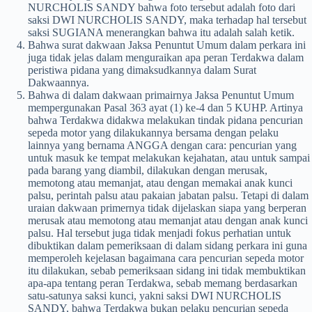
NURCHOLIS SANDY bahwa foto tersebut adalah foto dari
saksi DWI NURCHOLIS SANDY, maka terhadap hal tersebut
saksi SUGIANA menerangkan bahwa itu adalah salah ketik.
Bahwa surat dakwaan Jaksa Penuntut Umum dalam perkara ini
juga tidak jelas dalam menguraikan apa peran Terdakwa dalam
peristiwa pidana yang dimaksudkannya dalam Surat
Dakwaannya.
Bahwa di dalam dakwaan primairnya Jaksa Penuntut Umum
mempergunakan Pasal 363 ayat (1) ke-4 dan 5 KUHP. Artinya
bahwa Terdakwa didakwa melakukan tindak pidana pencurian
sepeda motor yang dilakukannya bersama dengan pelaku
lainnya yang bernama ANGGA dengan cara: pencurian yang
untuk masuk ke tempat melakukan kejahatan, atau untuk sampai
pada barang yang diambil, dilakukan dengan merusak,
memotong atau memanjat, atau dengan memakai anak kunci
palsu, perintah palsu atau pakaian jabatan palsu. Tetapi di dalam
uraian dakwaan primernya tidak dijelaskan siapa yang berperan
merusak atau memotong atau memanjat atau dengan anak kunci
palsu. Hal tersebut juga tidak menjadi fokus perhatian untuk
dibuktikan dalam pemeriksaan di dalam sidang perkara ini guna
memperoleh kejelasan bagaimana cara pencurian sepeda motor
itu dilakukan, sebab pemeriksaan sidang ini tidak membuktikan
apa-apa tentang peran Terdakwa, sebab memang berdasarkan
satu-satunya saksi kunci, yakni saksi DWI NURCHOLIS
SANDY, bahwa Terdakwa bukan pelaku pencurian sepeda