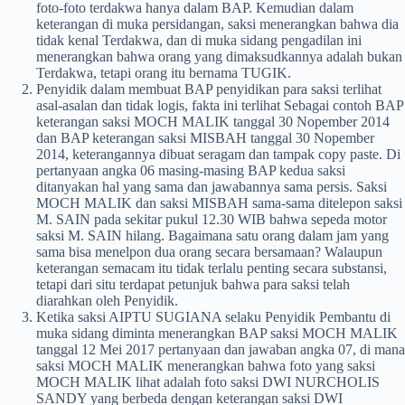
foto-foto terdakwa hanya dalam BAP. Kemudian dalam
keterangan di muka persidangan, saksi menerangkan bahwa dia
tidak kenal Terdakwa, dan di muka sidang pengadilan ini
menerangkan bahwa orang yang dimaksudkannya adalah bukan
Terdakwa, tetapi orang itu bernama TUGIK.
Penyidik dalam membuat BAP penyidikan para saksi terlihat
asal-asalan dan tidak logis, fakta ini terlihat Sebagai contoh BAP
keterangan saksi MOCH MALIK tanggal 30 Nopember 2014
dan BAP keterangan saksi MISBAH tanggal 30 Nopember
2014, keterangannya dibuat seragam dan tampak copy paste. Di
pertanyaan angka 06 masing-masing BAP kedua saksi
ditanyakan hal yang sama dan jawabannya sama persis. Saksi
MOCH MALIK dan saksi MISBAH sama-sama ditelepon saksi
M. SAIN pada sekitar pukul 12.30 WIB bahwa sepeda motor
saksi M. SAIN hilang. Bagaimana satu orang dalam jam yang
sama bisa menelpon dua orang secara bersamaan? Walaupun
keterangan semacam itu tidak terlalu penting secara substansi,
tetapi dari situ terdapat petunjuk bahwa para saksi telah
diarahkan oleh Penyidik.
Ketika saksi AIPTU SUGIANA selaku Penyidik Pembantu di
muka sidang diminta menerangkan BAP saksi MOCH MALIK
tanggal 12 Mei 2017 pertanyaan dan jawaban angka 07, di mana
saksi MOCH MALIK menerangkan bahwa foto yang saksi
MOCH MALIK lihat adalah foto saksi DWI NURCHOLIS
SANDY yang berbeda dengan keterangan saksi DWI