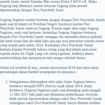
sepeda motor merek Yamaha Mio nomor Polisi S 6074 LR. Maka
Sugeng siap dihukum namun ternyata Sugeng tidak pernah
dipertemukan dengan Dwi Nurcholis Sand.
Sugeng Sugiono sendiri bertemu dengan dengan Dwi Nurcholis Sandy
pada saat di dalam sel Pendilan Negeri Surabaya karena Dwi
Nurcholis Sandy mencari Sugeng. Karena ingin tahu siapa Sugeng
Sugiono, pada saat bertemu, kemudian Sugeng Sugiono bertanya
kepada Dwi Nurcholis Sandy mengapa dia menuduh dirinya padahal
dia tidak kenal dan dia tidak tahu apa-apa soal pencurian sepeda motor
yang terjadi pada tahun 2014. Kemudian Dwi Nurcholis Sandy
berkata kepada Penyidik bahwa orang yang ikut dalam pencurian
sepeda motor itu Tugik yang ciri-cirinya gemuk, kulitnya hitam,
rambut kriting dan mempunyai tatto tangan sebelah kanan.
Selain hal tersebut di atas, setelah mencermati BAP dan fakta-fakta
persidangan dapat diambil kesimpulan di antaranya :
Sebagaimana diterangkan oleh saksi Aiptu Sugiana bahwa
terdakwa menjadi DPO (buron) sejak tahun 2014, tetapi
terdakwa (Sugeng Sugiono) pada saat ditangkap pada tanggal
12 Mei 2017 lalu pada saat dilakukan pemeriksaan, ternyata
tidak pernah dipertemukan dengan saksi Dwi Nurcholis Sandy,
sedangkan saksi Dwi Nurcholis Sandy hanya diminta melihat