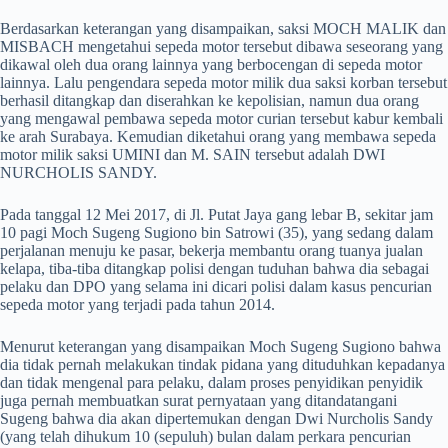
Berdasarkan keterangan yang disampaikan, saksi MOCH MALIK dan
MISBACH mengetahui sepeda motor tersebut dibawa seseorang yang
dikawal oleh dua orang lainnya yang berbocengan di sepeda motor
lainnya. Lalu pengendara sepeda motor milik dua saksi korban tersebut
berhasil ditangkap dan diserahkan ke kepolisian, namun dua orang
yang mengawal pembawa sepeda motor curian tersebut kabur kembali
ke arah Surabaya. Kemudian diketahui orang yang membawa sepeda
motor milik saksi UMINI dan M. SAIN tersebut adalah DWI
NURCHOLIS SANDY.
Pada tanggal 12 Mei 2017, di Jl. Putat Jaya gang lebar B, sekitar jam
10 pagi Moch Sugeng Sugiono bin Satrowi (35), yang sedang dalam
perjalanan menuju ke pasar, bekerja membantu orang tuanya jualan
kelapa, tiba-tiba ditangkap polisi dengan tuduhan bahwa dia sebagai
pelaku dan DPO yang selama ini dicari polisi dalam kasus pencurian
sepeda motor yang terjadi pada tahun 2014.
Menurut keterangan yang disampaikan Moch Sugeng Sugiono bahwa
dia tidak pernah melakukan tindak pidana yang dituduhkan kepadanya
dan tidak mengenal para pelaku, dalam proses penyidikan penyidik
juga pernah membuatkan surat pernyataan yang ditandatangani
Sugeng bahwa dia akan dipertemukan dengan Dwi Nurcholis Sandy
(yang telah dihukum 10 (sepuluh) bulan dalam perkara pencurian