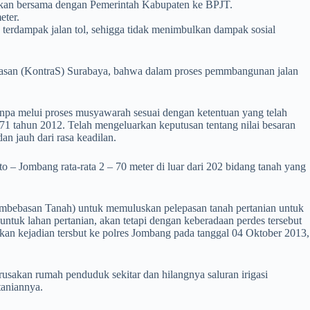
saikan bersama dengan Pemerintah Kabupaten ke BPJT.
eter.
terdampak jalan tol, sehigga tidak menimbulkan dampak sosial
kerasan (KontraS) Surabaya, bahwa dalam proses pemmbangunan jalan
npa melui proses musyawarah sesuai dengan ketentuan yang telah
tahun 2012. Telah mengeluarkan keputusan tentang nilai besaran
n jauh dari rasa keadilan.
o – Jombang rata-rata 2 – 70 meter di luar dari 202 bidang tanah yang
embebasan Tanah) untuk memuluskan pelepasan tanah pertanian untuk
untuk lahan pertanian, akan tetapi dengan keberadaan perdes tersebut
kan kejadian tersbut ke polres Jombang pada tanggal 04 Oktober 2013,
erusakan rumah penduduk sekitar dan hilangnya saluran irigasi
taniannya.