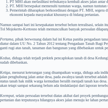
PT MHI akan mefasilitasi terbukanya kembali akses jalan antar
PT. MHI bersepakat memenuhi tuntutan warga, namun tuntutan un
Pemerintah diharapkan berkoordinasi dengan PT. MHI, segera di
ekonomi kepada masyarakat khusunya di bidang pertanian.
Namun sampai hari ini kesepakatan tersebut belum terealisasi, sela
Tol Mojokerto-Kertosno telah memunculkan banyak persoalan dilapang
Pertama
, pihak berwenang dalam hal ini Ketua panitia pengadaan ta
diatur dalam UU No. 2 Tahun 2012 tentang Pengadaan Tanah Bagi Pe
ganti rugi atas tanah, tanaman dan bangunan yang dibebaskan untuk p
Kedua
, diduga telah terjadi prektek pencaplokan tanah di desa Kedun
sudah dibebaskan.
Ketiga
, menurut keterangan yang disampaikan warga, diduga ada ind
jalan penghubung jalan antar desa, pada awalnya tanah tersebut adala
status tanah hak milik warga kemudian beralih menjadi tanah kas des
akan tetapi sampai sekarang belum ada tindaklanjut dari laporan tersebu
Keempat
, selain persoalan tersebut diatas akibat dari proyek pemban
pertanian dan terputusnya hilangnya akses jalan menuju ke lahan perta