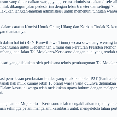
 dusun yang dipersoalkan warga, yang secara administrasi akan disele
tuk dibangun jalan pedestarian dengan lebar 6 meter dan setinggi 7 m
lakukan langkah-langkah administrasi untuk memenuhi tuntutan warga 
in itu dalam catatan Komisi Untuk Orang Hilang dan Korban Tindak Ke
an diantaranya.
nah dalam hal ini (BPN Kanwil Jawa Timur) secara sewenang-wenang ta
mbangunan untuk Kepentingan Umum dan Peraturan Presiden Nomor 71 
embangunan Jalan Tol Mojokerto-Kertosono dengan nilai yang rendah da
glosari yang dilakukan oleh pelaksana teknis pembangunan Tol Mojokert
ikasi pemaksaan pembuatan Perdes yang dilakukan oleh P2T (Panitia P
h tanah hak milik kurang lebih 18 orang warga yang dulunya digunakan 
a. Dalam kasus ini warga telah melakukan upaya hukum dengan melapor
t.
gunan jalan tol Mojokerto – Kertosono telah mengakibatkan terjadinya k
nian sehingga petani mengalami kesulitasn untuk mengelelola lahan per