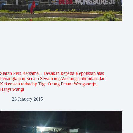
Siaran Pers Bersama – Desakan kepada Kepolisian atas
Penangkapan Secara Sewenang-Wenang, Intimidasi dan
Kekerasan terhadap Tiga Orang Petani Wongsorejo,
Banyuwangi
26 January 2015