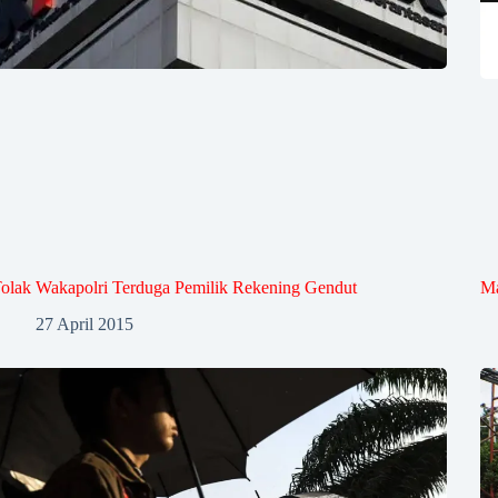
olak Wakapolri Terduga Pemilik Rekening Gendut
Ma
27 April 2015