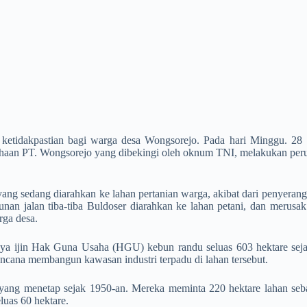
n ketidakpastian bagi warga desa Wongsorejo. Pada hari Minggu. 28
haan PT. Wongsorejo yang dibekingi oleh oknum TNI, melakukan peru
ng sedang diarahkan ke lahan pertanian warga, akibat dari penyerang
n jalan tiba-tiba Buldoser diarahkan ke lahan petani, dan merusak b
rga desa.
kanya ijin Hak Guna Usaha (HGU) kebun randu seluas 603 hektare sej
ncana membangun kawasan industri terpadu di lahan tersebut.
yang menetap sejak 1950-an. Mereka meminta 220 hektare lahan seba
uas 60 hektare.