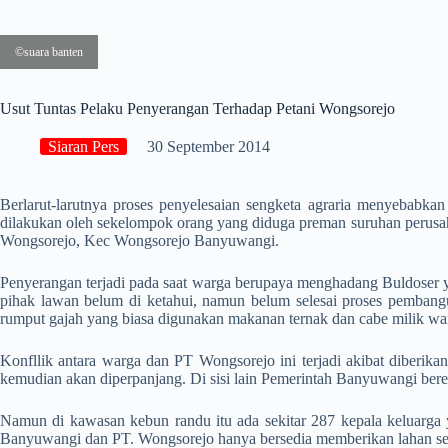
©suara banten
Usut Tuntas Pelaku Penyerangan Terhadap Petani Wongsorejo
Siaran Pers
30 September 2014
Berlarut-larutnya proses penyelesaian sengketa agraria menyebabka
dilakukan oleh sekelompok orang yang diduga preman suruhan perusa
Wongsorejo, Kec Wongsorejo Banyuwangi.
Penyerangan terjadi pada saat warga berupaya menghadang Buldoser ya
pihak lawan belum di ketahui, namun belum selesai proses pembanguna
rumput gajah yang biasa digunakan makanan ternak dan cabe milik wa
Konfllik antara warga dan PT Wongsorejo ini terjadi akibat diberi
kemudian akan diperpanjang. Di sisi lain Pemerintah Banyuwangi bere
Namun di kawasan kebun randu itu ada sekitar 287 kepala keluarga 
Banyuwangi dan PT. Wongsorejo hanya bersedia memberikan lahan sel