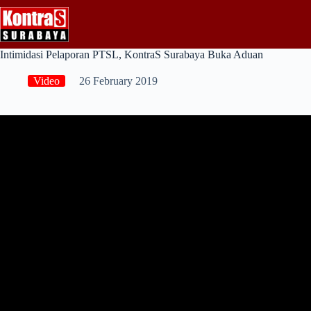
Skip
to
content
Intimidasi Pelaporan PTSL, KontraS Surabaya Buka Aduan
Video
26 February 2019