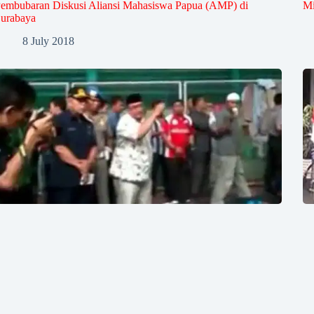
embubaran Diskusi Aliansi Mahasiswa Papua (AMP) di
Mi
urabaya
8 July 2018