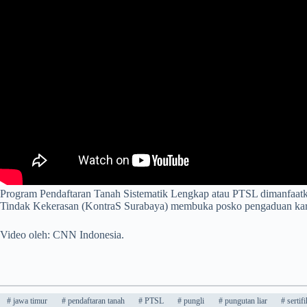
Program Pendaftaran Tanah Sistematik Lengkap atau PTSL dimanfaatka
Tindak Kekerasan (KontraS Surabaya) membuka posko pengaduan karena
Video oleh: CNN Indonesia.
#
jawa timur
#
pendaftaran tanah
#
PTSL
#
pungli
#
pungutan liar
#
sertifi