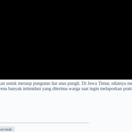
n untuk meraup pungutan liar atau pungli. Di Jawa Timur, nilainya m
 banyak intimidasi yang diterima warga saat ingin melaporkan prakti
kat tanah