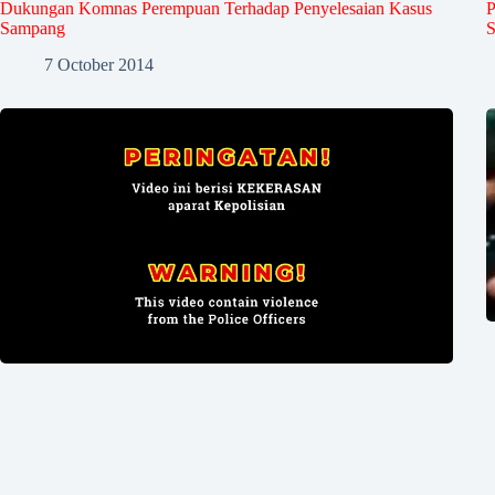
Dukungan Komnas Perempuan Terhadap Penyelesaian Kasus
P
Sampang
S
7 October 2014